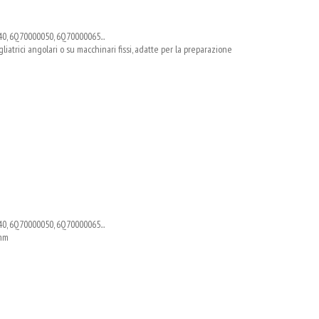
0, 6Q70000050, 6Q70000065...
igliatrici angolari o su macchinari fissi, adatte per la preparazione
0, 6Q70000050, 6Q70000065...
 mm