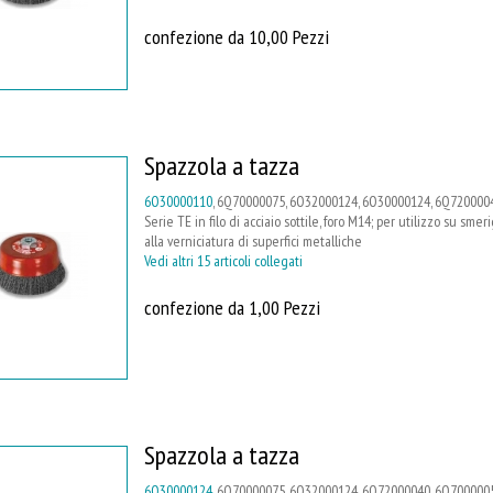
confezione da 10,00 Pezzi
Spazzola a tazza
6O30000110
, 6Q70000075, 6O32000124, 6O30000124, 6Q7200004
Serie TE in filo di acciaio sottile, foro M14; per utilizzo su smer
alla verniciatura di superfici metalliche
Vedi altri 15 articoli collegati
confezione da 1,00 Pezzi
Spazzola a tazza
6O30000124
, 6Q70000075, 6O32000124, 6Q72000040, 6Q7000005