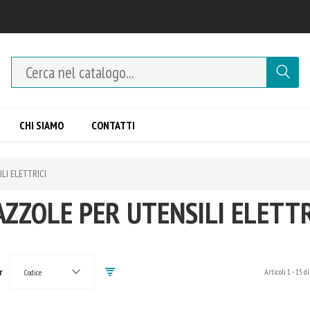
CHI SIAMO
CONTATTI
LI ELETTRICI
AZZOLE PER UTENSILI ELETTR
r
Articoli
1
-
15
di
Codice