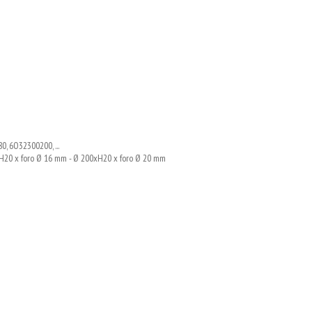
, 6O32300200, ...
0xH20 x foro Ø 16 mm - Ø 200xH20 x foro Ø 20 mm