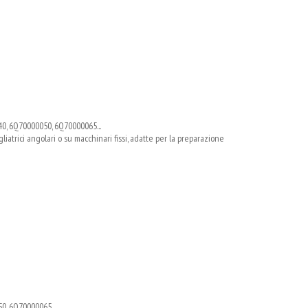
0, 6Q70000050, 6Q70000065...
igliatrici angolari o su macchinari fissi, adatte per la preparazione
0, 6Q70000065...