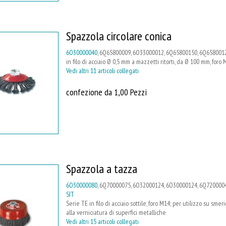
Spazzola circolare conica
6O30000040
, 6Q65800009, 6O33000012, 6Q65800150, 6Q6580012
in filo di acciaio Ø 0,5 mm a mazzetti ritorti, da Ø 100 mm, foro
Vedi altri 11 articoli collegati
confezione da 1,00 Pezzi
Spazzola a tazza
6O30000080
, 6Q70000075, 6O32000124, 6O30000124, 6Q7200004
SIT
Serie TE in filo di acciaio sottile, foro M14; per utilizzo su smer
alla verniciatura di superfici metalliche
Vedi altri 15 articoli collegati