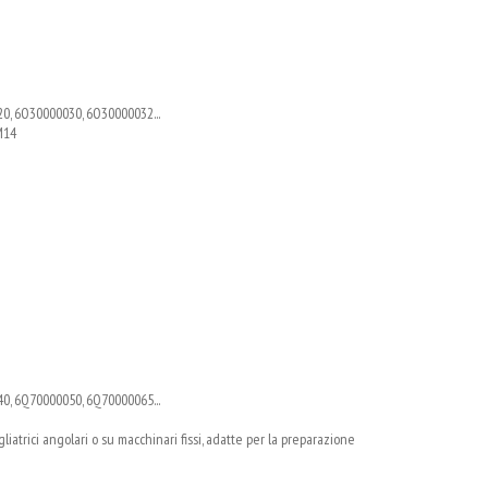
0, 6O30000030, 6O30000032...
 M14
0, 6Q70000050, 6Q70000065...
igliatrici angolari o su macchinari fissi, adatte per la preparazione