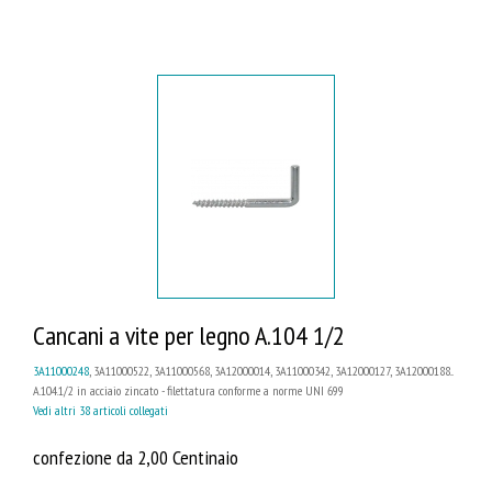
Cancani a vite per legno A.104 1/2
3A11000248
, 3A11000522, 3A11000568, 3A12000014, 3A11000342, 3A12000127, 3A12000188...
A.104.1/2 in acciaio zincato - filettatura conforme a norme UNI 699
Vedi altri 38 articoli collegati
confezione da 2,00 Centinaio