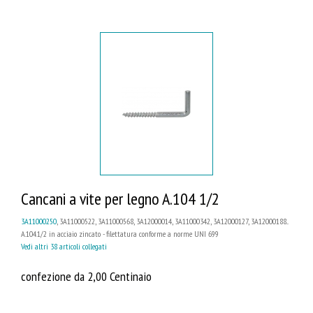
Cancani a vite per legno A.104 1/2
3A11000250
, 3A11000522, 3A11000568, 3A12000014, 3A11000342, 3A12000127, 3A12000188...
A.104.1/2 in acciaio zincato - filettatura conforme a norme UNI 699
Vedi altri 38 articoli collegati
confezione da 2,00 Centinaio