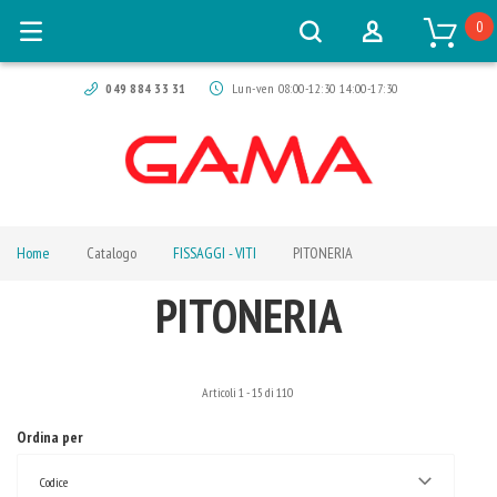
0
049 884 33 31
Lun-ven 08:00-12:30 14:00-17:30
Home
Catalogo
FISSAGGI - VITI
PITONERIA
PITONERIA
Articoli
1
-
15
di
110
Ordina per
Codice