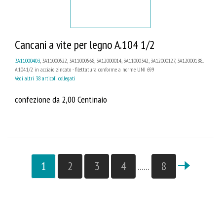
Cancani a vite per legno A.104 1/2
3A11000403
, 3A11000522, 3A11000568, 3A12000014, 3A11000342, 3A12000127, 3A12000188...
A.104.1/2 in acciaio zincato - filettatura conforme a norme UNI 699
Vedi altri 38 articoli collegati
confezione da 2,00 Centinaio
1
2
3
4
......
8