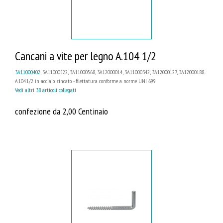
Cancani a vite per legno A.104 1/2
3A11000402
, 3A11000522, 3A11000568, 3A12000014, 3A11000342, 3A12000127, 3A12000188...
A.104.1/2 in acciaio zincato - filettatura conforme a norme UNI 699
Vedi altri 38 articoli collegati
confezione da 2,00 Centinaio