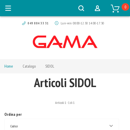
0
049 884 33 31
Lun-ven 08:00-12:30 14:00-17:30
Home
Catalogo
SIDOL
Articoli SIDOL
Articoli
1
-
1
di
1
Ordina per
Codice