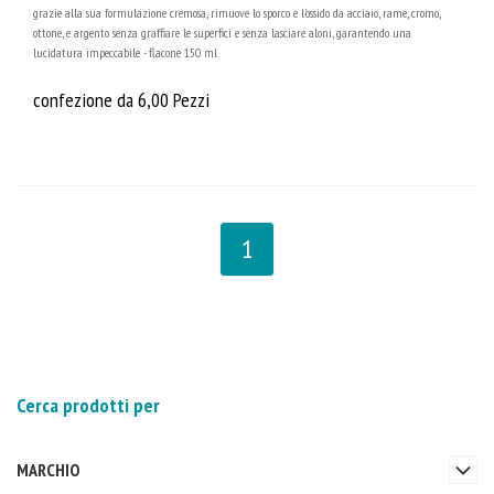
grazie alla sua formulazione cremosa, rimuove lo sporco e l'ossido da acciaio, rame, cromo,
ottone, e argento senza graffiare le superfici e senza lasciare aloni, garantendo una
lucidatura impeccabile - flacone 150 ml
confezione da 6,00 Pezzi
1
Cerca prodotti per
MARCHIO