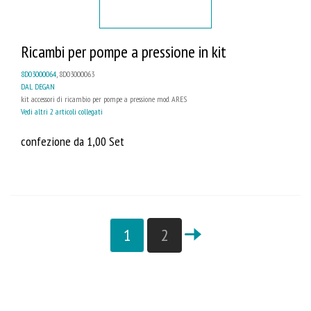
Ricambi per pompe a pressione in kit
8D03000064
, 8D03000063
DAL DEGAN
kit accessori di ricambio per pompe a pressione mod. ARES
Vedi altri 2 articoli collegati
confezione da 1,00 Set
1
2