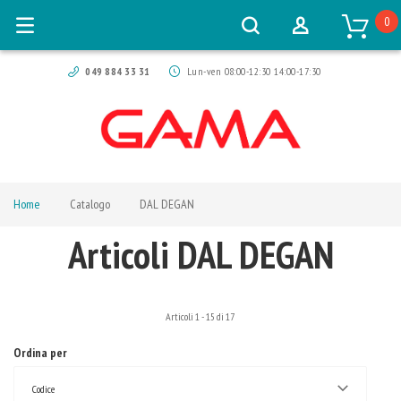
0
049 884 33 31
Lun-ven 08:00-12:30 14:00-17:30
Home
Catalogo
DAL DEGAN
Articoli DAL DEGAN
Articoli
1
-
15
di
17
Ordina per
Codice