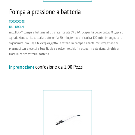
Pompa a pressione a batteria
8D03000038
,
DAL DEGAN
mod.TERRY pompa a batteria al litio ricaricabile 5V 2,6Ah, capacità del serbatoio 8 L, spia di
segnalazione caricabatteria, autonomia 60 min, tempo di ricarica 120 min, impugnatura
ergonomica, prolunga telescopica, getto in ottone. La pompa è adatta per l'erogazione. di
preparati con prodotti a base liquida e polveri solubili in acqua. In dotazione: cinghia a
tracolla, caricabatteria, batteria.
confezione da 1,00 Pezzi
In promozione