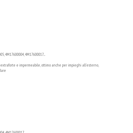
5, 4M17600004, 4M17600017...
à; extraforte e impermeabile, ottimo anche per impieghi all'esterno,
rdare
4, 4M17600017...