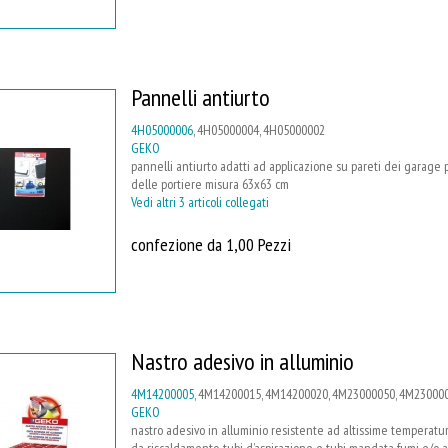
Pannelli antiurto
4H05000006
, 4H05000004, 4H05000002
GEKO
pannelli antiurto adatti ad applicazione su pareti dei garage per
delle portiere misura 63x63 cm
Vedi altri 3 articoli collegati
confezione da 1,00 Pezzi
Nastro adesivo in alluminio
4M14200005
, 4M14200015, 4M14200020, 4M23000050, 4M23000
GEKO
nastro adesivo in alluminio resistente ad altissime temperatur
da riscaldamento, tubi d’aspirazione e tubi mandata fumi e/o a