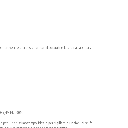
 prevenire urti posteriori con il paraurti e laterali all'apertura
055, 4M14200010
e per lunghissimo tempo; ideale per sigillare giunzioni di stufe
ria per uso industriale e per riparare marmitte