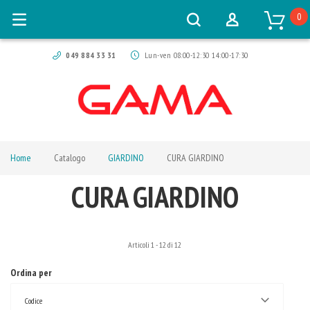
0
049 884 33 31
Lun-ven 08:00-12:30 14:00-17:30
Home
Catalogo
GIARDINO
CURA GIARDINO
CURA GIARDINO
Articoli
1
-
12
di
12
Ordina per
Codice