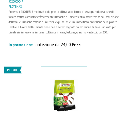
5C20000047
,
PROTEMAX
Protemax PROTE613 molluschicida pronto all’uso sotto forma di esca granulare a base di
fosfato ferrico. Combatte efficacemente lumache e limacce: entro breve tempo dall’assunzione
dell’esca le lumache cessano di nutrirsi e quindi vi è un’immediata protezione delle piante.
Inoltre il blocco dell’alimentazione non è accompagnato da emissione di bava. Indicato per
piante sia in vaso che in terra, coltivate in casa, balcone, giardino - astuccio da 200g
confezione da 24,00 Pezzi
In promozione
PROMO