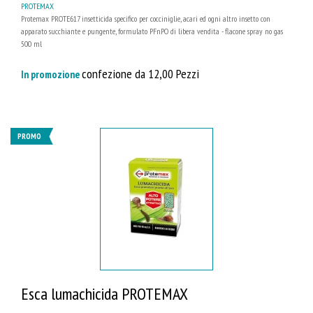
PROTEMAX
Protemax PROTE617 insetticida specifico per cocciniglie, acari ed ogni altro insetto con
apparato succhiante e pungente, formulato PFnPO di libera vendita - flacone spray no gas
500 ml
confezione da 12,00 Pezzi
In promozione
PROMO
Esca lumachicida PROTEMAX