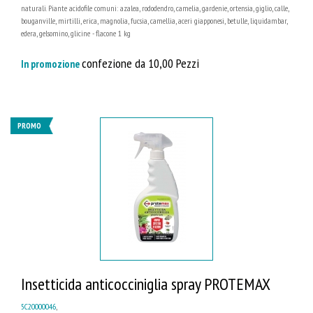
naturali. Piante acidofile comuni: azalea, rododendro, camelia, gardenie, ortensia, giglio, calle,
bouganville, mirtilli, erica, magnolia, fucsia, camellia, aceri giapponesi, betulle, liquidambar,
edera, gelsomino, glicine - flacone 1 kg
confezione da 10,00 Pezzi
In promozione
PROMO
Insetticida anticocciniglia spray PROTEMAX
5C20000046
,