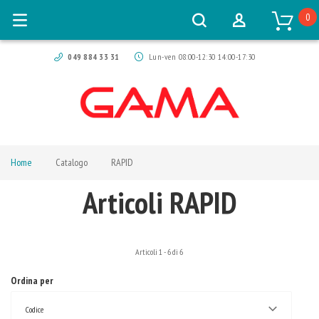
0
049 884 33 31
Lun-ven 08:00-12:30 14:00-17:30
Home
Catalogo
RAPID
Articoli RAPID
Articoli
1
-
6
di
6
Ordina per
Codice