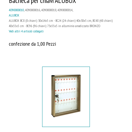
Bacheca per chiavi ALUBOX
4D90000010
, 4D90000016, 4D90000018, 4D90000014,
ALUBOX
ALUBOX BC8 (8 chiavi) 30x14x5 cm - BC24 (24 chiavi) 40x30x5 cm, BC48 (48 chiavi)
40x55x5 cm - BC96 (96 chiavi) 73x55x5 in alluminio anodizzato BRONZO
Vedi altri 4 articoli collegati
confezione da 1,00 Pezzi