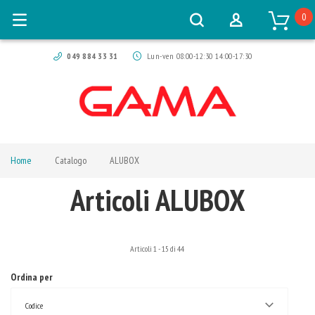
0
049 884 33 31
Lun-ven 08:00-12:30 14:00-17:30
Home
Catalogo
ALUBOX
Articoli ALUBOX
Articoli
1
-
15
di
44
Ordina per
Codice