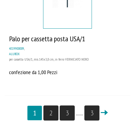
Palo per cassetta posta USA/1
4E19900009
,
ALUBOX
per cassetta USA/1, mis. 145x3,8 cm, in ferro VERNICIATO NERO
confezione da 1,00 Pezzi
1
2
3
......
3