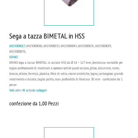
Sega a tazza BIMETAL in HSS
6H25000017
, 6H25000086, 6H25000033, 6H25000043, 6H25000035, 6H25000059,
6H25000076...
KRINO
KRINO sega a tazza BIMETAL in acciaio HSS da Ø 14 ÷ 127 mm, dentatura variabile per
taglio professionale di materiali a spessore sottile quale acciaio, ghisa, alluminio, rame,
bronzo, ottone, formica, plastica, fibra di vetro, resine sintetiche, legno, cartongesso; grande
rendimento e durata, taglio pulito, max profondità di foratura 30 mm - confezione da 1
pezzo
Vedi altri 49 articoli collegati
confezione da 1,00 Pezzi