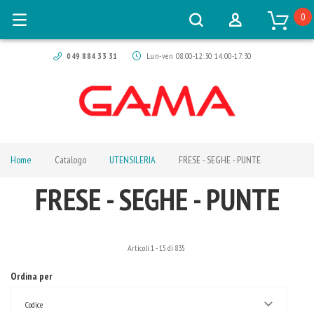
0
049 884 33 31
Lun-ven 08:00-12:30 14:00-17:30
Home
Catalogo
UTENSILERIA
FRESE - SEGHE - PUNTE
FRESE - SEGHE - PUNTE
Articoli
1
-
15
di
835
Ordina per
Codice