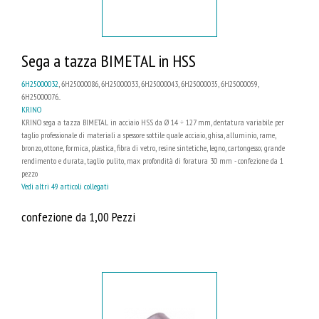
Sega a tazza BIMETAL in HSS
6H25000032
, 6H25000086, 6H25000033, 6H25000043, 6H25000035, 6H25000059,
6H25000076...
KRINO
KRINO sega a tazza BIMETAL in acciaio HSS da Ø 14 ÷ 127 mm, dentatura variabile per
taglio professionale di materiali a spessore sottile quale acciaio, ghisa, alluminio, rame,
bronzo, ottone, formica, plastica, fibra di vetro, resine sintetiche, legno, cartongesso; grande
rendimento e durata, taglio pulito, max profondità di foratura 30 mm - confezione da 1
pezzo
Vedi altri 49 articoli collegati
confezione da 1,00 Pezzi