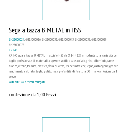
Sega a tazza BIMETAL in HSS
6H25000024
, 6H25000086, 6H25000033, 6H25000043, 6H25000035, 6H25000059,
6H25000076...
KRINO
KRINO sega a tazza BIMETAL in acciaio HSS da Ø 14 ÷ 127 mm, dentatura variabile per
taglio professionale di materiali a spessore sottile quale acciaio, ghisa, alluminio, rame,
bronzo, ottone, formica, plastica, fibra di vetro, resine sintetiche, legno, cartongesso; grande
rendimento e durata, taglio pulito, max profondità di foratura 30 mm - confezione da 1
pezzo
Vedi altri 49 articoli collegati
confezione da 1,00 Pezzi