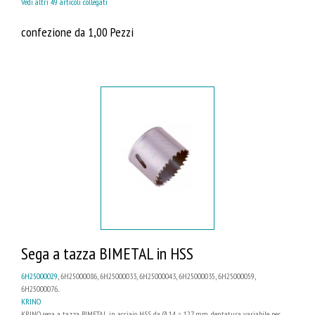
Vedi altri 49 articoli collegati
confezione da 1,00 Pezzi
Sega a tazza BIMETAL in HSS
6H25000029
, 6H25000086, 6H25000033, 6H25000043, 6H25000035, 6H25000059,
6H25000076...
KRINO
KRINO sega a tazza BIMETAL in acciaio HSS da Ø 14 ÷ 127 mm, dentatura variabile per