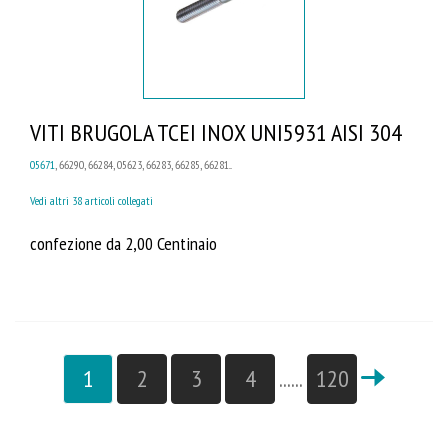
VITI BRUGOLA TCEI INOX UNI5931 AISI 304
05671
, 66290, 66284, 05623, 66283, 66285, 66281...
Vedi altri 38 articoli collegati
confezione da 2,00 Centinaio
1
2
3
4
......
120