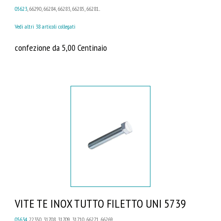
05623
, 66290, 66284, 66283, 66285, 66281...
Vedi altri 38 articoli collegati
confezione da 5,00 Centinaio
VITE TE INOX TUTTO FILETTO UNI 5739
05634
, 22350, 31708, 31709, 31710, 66271, 66269...