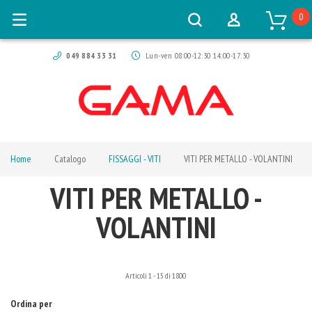
0
049 884 33 31
Lun-ven 08:00-12:30 14:00-17:30
Home
Catalogo
FISSAGGI - VITI
VITI PER METALLO - VOLANTINI
VITI PER METALLO -
VOLANTINI
Articoli
1
-
15
di
1800
Ordina per