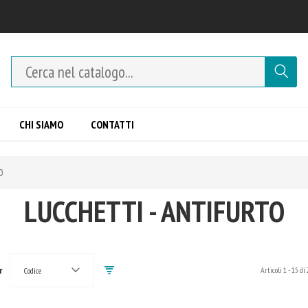
CHI SIAMO
CONTATTI
O
LUCCHETTI - ANTIFURTO
r
Articoli
1
-
15
di
Codice