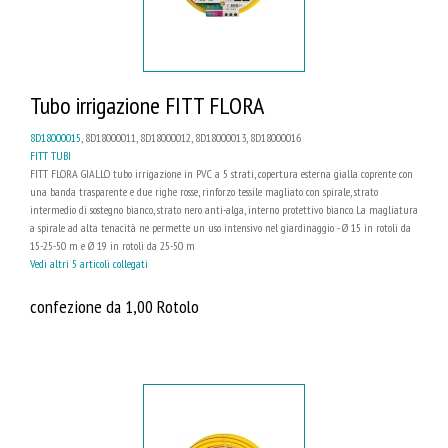
Tubo irrigazione FITT FLORA
8D18000015
, 8D18000011, 8D18000012, 8D18000013, 8D18000016
FITT TUBI
FITT FLORA GIALLO tubo irrigazione in PVC a 5 strati, copertura esterna gialla coprente con
una banda trasparente e due righe rosse, rinforzo tessile magliato con spirale, strato
intermedio di sostegno bianco, strato nero anti-alga, interno protettivo bianco. La magliatura
a spirale ad alta tenacità ne permette un uso intensivo nel giardinaggio - Ø 15 in rotoli da
15-25-50 m e Ø 19 in rotoli da 25-50 m
Vedi altri 5 articoli collegati
confezione da 1,00 Rotolo