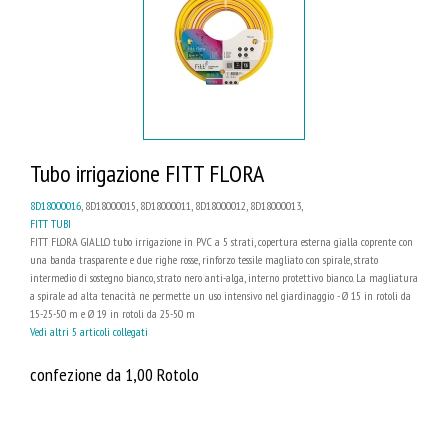
Tubo irrigazione FITT FLORA
8D18000016
, 8D18000015, 8D18000011, 8D18000012, 8D18000013,
FITT TUBI
FITT FLORA GIALLO tubo irrigazione in PVC a 5 strati, copertura esterna gialla coprente con
una banda trasparente e due righe rosse, rinforzo tessile magliato con spirale, strato
intermedio di sostegno bianco, strato nero anti-alga, interno protettivo bianco. La magliatura
a spirale ad alta tenacità ne permette un uso intensivo nel giardinaggio - Ø 15 in rotoli da
15-25-50 m e Ø 19 in rotoli da 25-50 m
Vedi altri 5 articoli collegati
confezione da 1,00 Rotolo