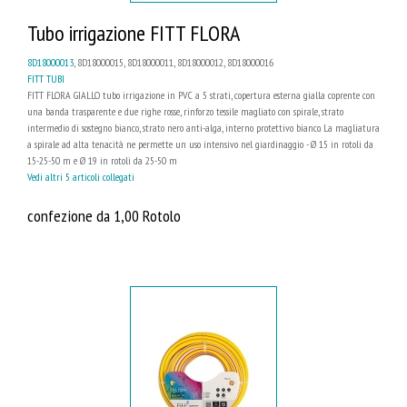
Tubo irrigazione FITT FLORA
8D18000013
, 8D18000015, 8D18000011, 8D18000012, 8D18000016
FITT TUBI
FITT FLORA GIALLO tubo irrigazione in PVC a 5 strati, copertura esterna gialla coprente con
una banda trasparente e due righe rosse, rinforzo tessile magliato con spirale, strato
intermedio di sostegno bianco, strato nero anti-alga, interno protettivo bianco. La magliatura
a spirale ad alta tenacità ne permette un uso intensivo nel giardinaggio - Ø 15 in rotoli da
15-25-50 m e Ø 19 in rotoli da 25-50 m
Vedi altri 5 articoli collegati
confezione da 1,00 Rotolo