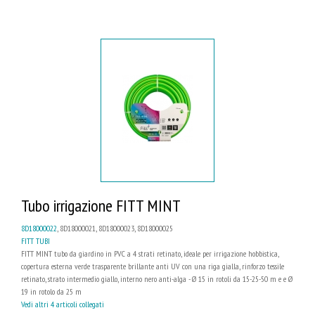
Tubo irrigazione FITT MINT
8D18000022
, 8D18000021, 8D18000023, 8D18000025
FITT TUBI
FITT MINT tubo da giardino in PVC a 4 strati retinato, ideale per irrigazione hobbistica,
copertura esterna verde trasparente brillante anti UV con una riga gialla, rinforzo tessile
retinato, strato intermedio giallo, interno nero anti-alga - Ø 15 in rotoli da 15-25-50 m e e Ø
19 in rotolo da 25 m
Vedi altri 4 articoli collegati