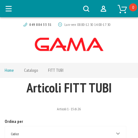
0
049 884 33 31
Lun-ven 08:00-12:30 14:00-17:30
Home
Catalogo
FITT TUBI
Articoli FITT TUBI
Articoli
1
-
15
di
26
Ordina per
Codice