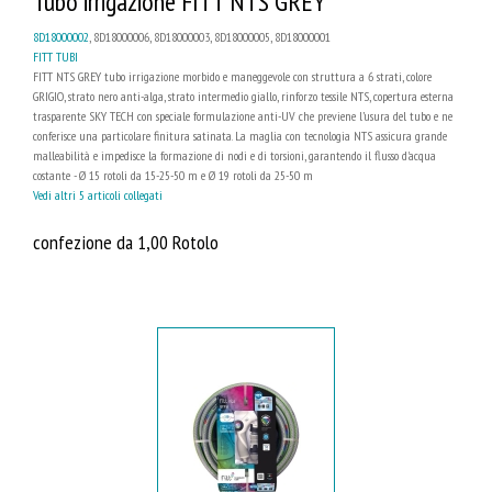
Tubo irrigazione FITT NTS GREY
8D18000002
, 8D18000006, 8D18000003, 8D18000005, 8D18000001
FITT TUBI
FITT NTS GREY tubo irrigazione morbido e maneggevole con struttura a 6 strati, colore
GRIGIO, strato nero anti-alga, strato intermedio giallo, rinforzo tessile NTS, copertura esterna
trasparente SKY TECH con speciale formulazione anti-UV che previene l’usura del tubo e ne
conferisce una particolare finitura satinata. La maglia con tecnologia NTS assicura grande
malleabilità e impedisce la formazione di nodi e di torsioni, garantendo il flusso d'acqua
costante - Ø 15 rotoli da 15-25-50 m e Ø 19 rotoli da 25-50 m
Vedi altri 5 articoli collegati
confezione da 1,00 Rotolo