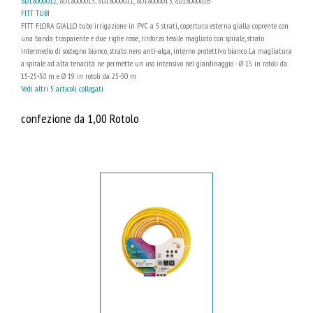
8D18000012
, 8D18000015, 8D18000011, 8D18000013, 8D18000016
FITT TUBI
FITT FLORA GIALLO tubo irrigazione in PVC a 5 strati, copertura esterna gialla coprente con
una banda trasparente e due righe rosse, rinforzo tessile magliato con spirale, strato
intermedio di sostegno bianco, strato nero anti-alga, interno protettivo bianco. La magliatura
a spirale ad alta tenacità ne permette un uso intensivo nel giardinaggio - Ø 15 in rotoli da
15-25-50 m e Ø 19 in rotoli da 25-50 m
Vedi altri 5 articoli collegati
confezione da 1,00 Rotolo