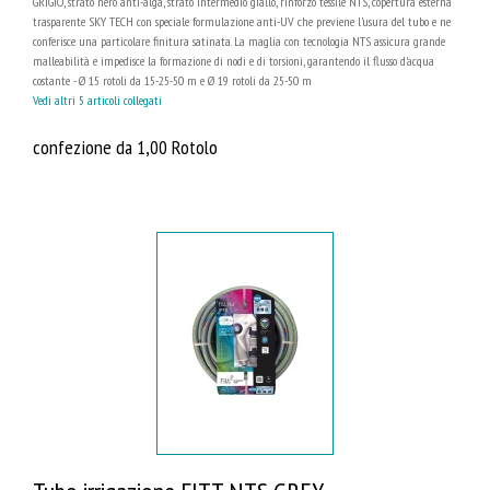
GRIGIO, strato nero anti-alga, strato intermedio giallo, rinforzo tessile NTS, copertura esterna
trasparente SKY TECH con speciale formulazione anti-UV che previene l’usura del tubo e ne
conferisce una particolare finitura satinata. La maglia con tecnologia NTS assicura grande
malleabilità e impedisce la formazione di nodi e di torsioni, garantendo il flusso d'acqua
costante - Ø 15 rotoli da 15-25-50 m e Ø 19 rotoli da 25-50 m
Vedi altri 5 articoli collegati
confezione da 1,00 Rotolo