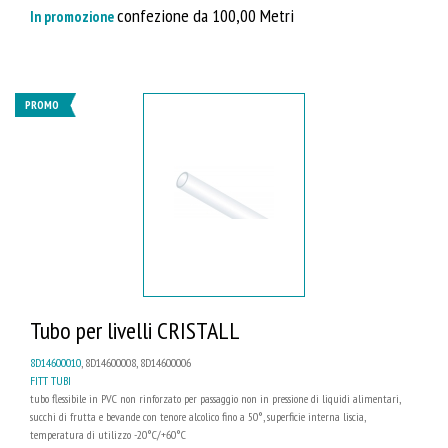
confezione da 100,00 Metri
In promozione
PROMO
Tubo per livelli CRISTALL
8D14600010
, 8D14600008, 8D14600006
FITT TUBI
tubo flessibile in PVC non rinforzato per passaggio non in pressione di liquidi alimentari,
succhi di frutta e bevande con tenore alcolico fino a 50°, superficie interna liscia,
temperatura di utilizzo -20°C/+60°C