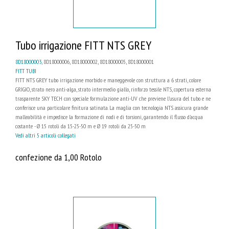
Tubo irrigazione FITT NTS GREY
8D18000003
, 8D18000006, 8D18000002, 8D18000005, 8D18000001
FITT TUBI
FITT NTS GREY tubo irrigazione morbido e maneggevole con struttura a 6 strati, colore
GRIGIO, strato nero anti-alga, strato intermedio giallo, rinforzo tessile NTS, copertura esterna
trasparente SKY TECH con speciale formulazione anti-UV che previene l’usura del tubo e ne
conferisce una particolare finitura satinata. La maglia con tecnologia NTS assicura grande
malleabilità e impedisce la formazione di nodi e di torsioni, garantendo il flusso d'acqua
costante - Ø 15 rotoli da 15-25-50 m e Ø 19 rotoli da 25-50 m
Vedi altri 5 articoli collegati
confezione da 1,00 Rotolo