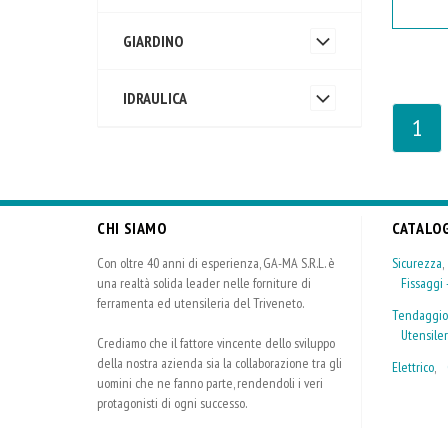
GIARDINO
IDRAULICA
1
CHI SIAMO
CATALO
Con oltre 40 anni di esperienza, GA-MA S.R.L. è
Sicurezza
una realtà solida leader nelle forniture di
Fissaggi -
ferramenta ed utensileria del Triveneto.
Tendaggio
Utensiler
Crediamo che il fattore vincente dello sviluppo
della nostra azienda sia la collaborazione tra gli
Elettrico
,
uomini che ne fanno parte, rendendoli i veri
protagonisti di ogni successo.