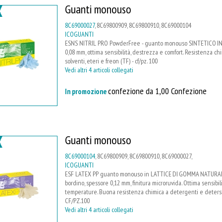
Guanti monouso
8C69000027
, 8C69800909, 8C69800910, 8C69000104
ICOGUANTI
ESNS NITRIL PRO PowderFree - guanto monouso SINTETICO IN NI
0,08 mm, ottima sensibilità, destrezza e comfort. Resistenza ch
solventi, eteri e freon (TF) - cf/pz. 100
Vedi altri 4 articoli collegati
confezione da 1,00 Confezione
In promozione
Guanti monouso
8C69000104
, 8C69800909, 8C69800910, 8C69000027,
ICOGUANTI
ESF LATEX PP guanto monouso in LATTICE DI GOMMA NATURALE s
bordino, spessore 0,12 mm, finitura microruvida. Ottima sensibil
temperature. Buona resistenza chimica a detergenti e detersiv
CF/PZ.100
Vedi altri 4 articoli collegati