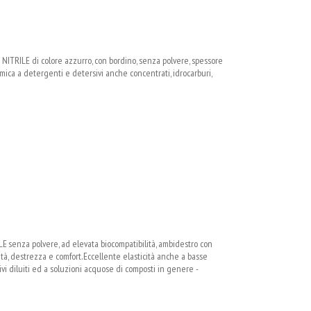
TRILE di colore azzurro, con bordino, senza polvere, spessore
imica a detergenti e detersivi anche concentrati, idrocarburi,
enza polvere, ad elevata biocompatibilità, ambidestro con
ità, destrezza e comfort. Eccellente elasticità anche a basse
i diluiti ed a soluzioni acquose di composti in genere -