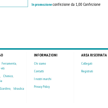
confezione da 1,00 Confezione
In promozione
GO
INFORMAZIONI
AREA RISERVATA
,
Ferramenta
,
Chi siamo
Collegati
 viti
Contatti
Registrati
,
Chimico
,
I nostri marchi
ia
Privacy Policy
Giardino
,
Idraulica