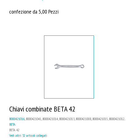
confezione da 5,00 Pezzi
Chiavi combinate BETA 42
B000421016
, B000421041, B000421014, B000421013, B000421008, B000421015, B000421012...
BETA
BETA 42
Vedi altri 32 articoli collegati