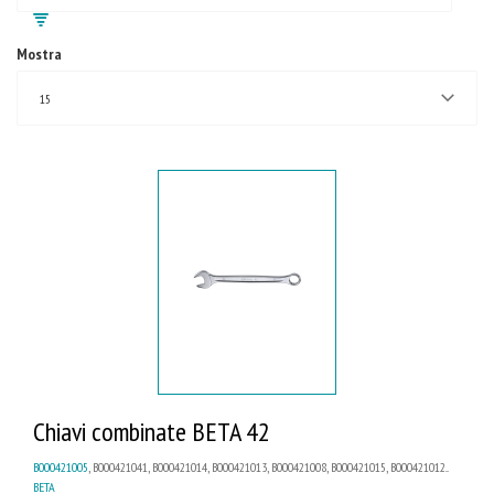
Mostra
15
Chiavi combinate BETA 42
B000421005
, B000421041, B000421014, B000421013, B000421008, B000421015, B000421012...
BETA