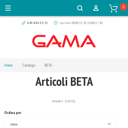
0
049 884 33 31
Lun-ven 08:00-12:30 14:00-17:30
Home
Catalogo
BETA
Articoli BETA
Articoli
1
-
15
di
511
Ordina per
Codice