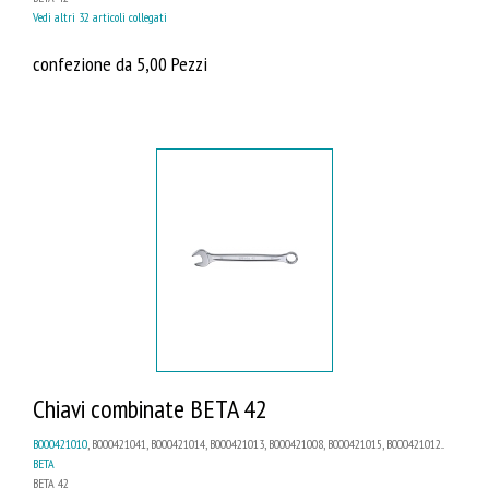
Vedi altri 32 articoli collegati
confezione da 5,00 Pezzi
Chiavi combinate BETA 42
B000421010
, B000421041, B000421014, B000421013, B000421008, B000421015, B000421012...
BETA
BETA 42