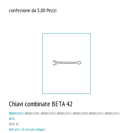
confezione da 5,00 Pezzi
Chiavi combinate BETA 42
B000421017
, B000421041, B000421014, B000421013, B000421008, B000421015, B000421012...
BETA
BETA 42
Vedi altri 32 articoli collegati