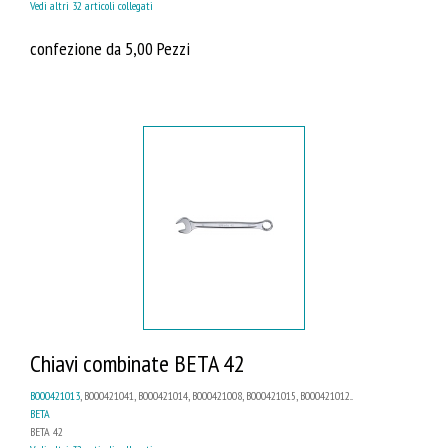
Vedi altri 32 articoli collegati
confezione da 5,00 Pezzi
Chiavi combinate BETA 42
B000421013
, B000421041, B000421014, B000421008, B000421015, B000421012...
BETA
BETA 42