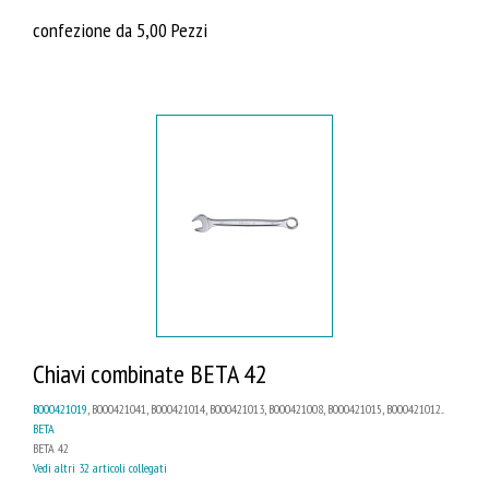
confezione da 5,00 Pezzi
Chiavi combinate BETA 42
B000421019
, B000421041, B000421014, B000421013, B000421008, B000421015, B000421012...
BETA
BETA 42
Vedi altri 32 articoli collegati