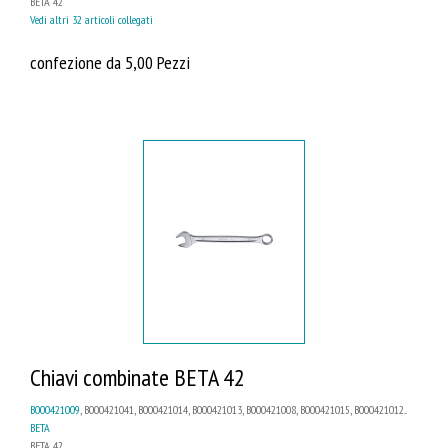
BETA 42
Vedi altri 32 articoli collegati
confezione da 5,00 Pezzi
Chiavi combinate BETA 42
B000421009
, B000421041, B000421014, B000421013, B000421008, B000421015, B000421012...
BETA
BETA 42