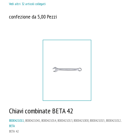
Vedi altri 32 articoli collegati
confezione da 5,00 Pezzi
Chiavi combinate BETA 42
B000421011
, B000421041, B000421014, B000421013, B000421008, B000421015, B000421012...
BETA
BETA 42