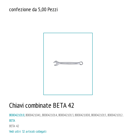
confezione da 5,00 Pezzi
Chiavi combinate BETA 42
B000421018
, B000421041, B000421014, B000421013, B000421008, B000421015, B000421012...
BETA
BETA 42
Vedi altri 32 articoli collegati