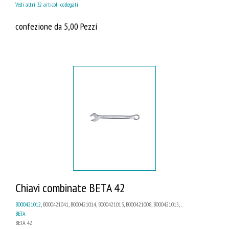
Vedi altri 32 articoli collegati
confezione da 5,00 Pezzi
Chiavi combinate BETA 42
B000421012
, B000421041, B000421014, B000421013, B000421008, B000421015, ...
BETA
BETA 42