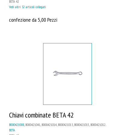
BETA 42
Vedi altri 32 articoli collegati
confezione da 5,00 Pezzi
Chiavi combinate BETA 42
B000421008
, B000421041, B000421014, B000421013, B000421015, B000421012...
BETA