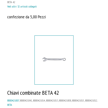
BETA 42
Vedi altri 32 articoli collegati
confezione da 5,00 Pezzi
Chiavi combinate BETA 42
B000421007
, B000421041, B000421014, B000421013, B000421008, B000421015, B000421012...
BETA