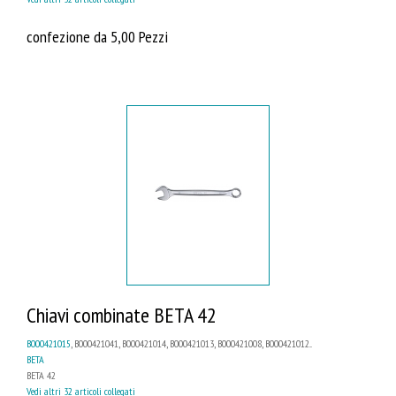
confezione da 5,00 Pezzi
Chiavi combinate BETA 42
B000421015
, B000421041, B000421014, B000421013, B000421008, B000421012...
BETA
BETA 42
Vedi altri 32 articoli collegati