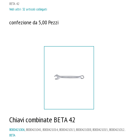
BETA 42
Vedi altri 32 articoli collegati
confezione da 5,00 Pezzi
Chiavi combinate BETA 42
B000421006
, B000421041, B000421014, B000421013, B000421008, B000421015, B000421012...
BETA