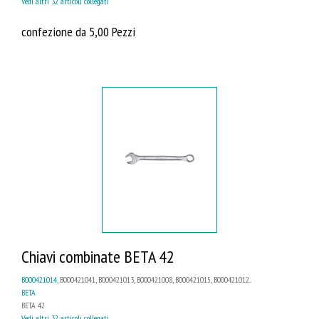
Vedi altri 32 articoli collegati
confezione da 5,00 Pezzi
Chiavi combinate BETA 42
B000421014
, B000421041, B000421013, B000421008, B000421015, B000421012...
BETA
BETA 42
Vedi altri 32 articoli collegati