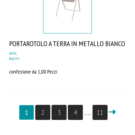
PORTAROTOLO A TERRA IN METALLO BIANCO
66561
,
BIACCHI
confezione da 1,00 Pezzi
1
2
3
4
......
11