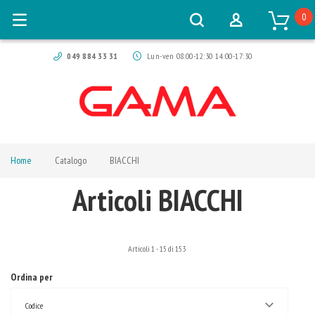
0
049 884 33 31
Lun-ven 08:00-12:30 14:00-17:30
Home
Catalogo
BIACCHI
Articoli BIACCHI
Articoli
1
-
15
di
153
Ordina per
Codice