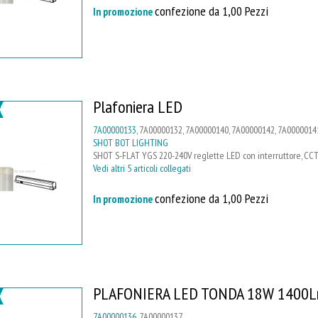
confezione da 1,00 Pezzi
In promozione
Plafoniera LED
7A00000133
, 7A00000132, 7A00000140, 7A00000142, 7A0000014
SHOT BOT LIGHTING
SHOT S-FLAT YGS 220-240V reglette LED con interruttore, CC
Vedi altri 5 articoli collegati
confezione da 1,00 Pezzi
In promozione
PLAFONIERA LED TONDA 18W 1400
7A00000136
, 7A00000137,