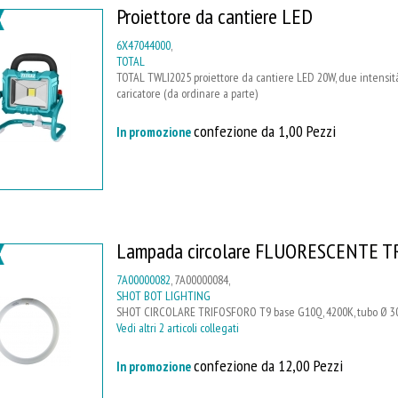
Proiettore da cantiere LED
6X47044000
,
TOTAL
TOTAL TWLI2025 proiettore da cantiere LED 20W, due intensità d
caricatore (da ordinare a parte)
confezione da 1,00 Pezzi
In promozione
Lampada circolare FLUORESCENTE 
7A00000082
, 7A00000084,
SHOT BOT LIGHTING
SHOT CIRCOLARE TRIFOSFORO T9 base G10Q, 4200K, tubo Ø 30
Vedi altri 2 articoli collegati
confezione da 12,00 Pezzi
In promozione