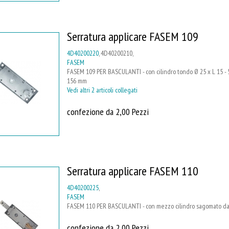
Serratura applicare FASEM 109
4D40200220
, 4D40200210,
FASEM
FASEM 109 PER BASCULANTI - con cilindro tondo Ø 25 x L 15 - 5
156 mm
Vedi altri 2 articoli collegati
confezione da 2,00 Pezzi
Serratura applicare FASEM 110
4D40200225
,
FASEM
FASEM 110 PER BASCULANTI - con mezzo cilindro sagomato da 
confezione da 2,00 Pezzi