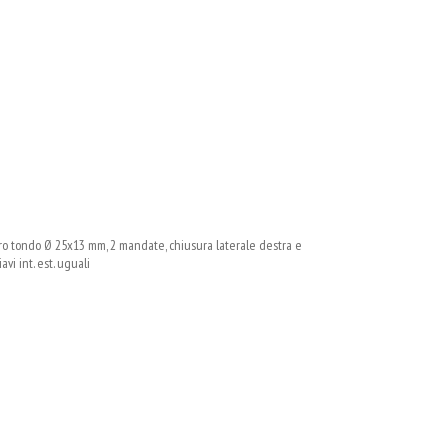
 tondo Ø 25x13 mm, 2 mandate, chiusura laterale destra e
vi int. est. uguali