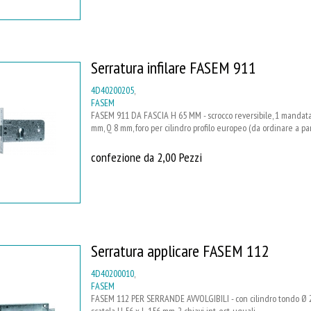
Serratura infilare FASEM 911
4D40200205
,
FASEM
FASEM 911 DA FASCIA H 65 MM - scrocco reversibile, 1 mandata,
mm, Q 8 mm, foro per cilindro profilo europeo (da ordinare a pa
confezione da 2,00 Pezzi
Serratura applicare FASEM 112
4D40200010
,
FASEM
FASEM 112 PER SERRANDE AVVOLGIBILI - con cilindro tondo Ø 2
scatola H 56 x L 156 mm, 2 chiavi int. est. uguali