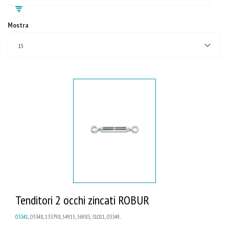
Mostra
15
Tenditori 2 occhi zincati ROBUR
03341
, 03348, 133798, 54915, 56983, 31011, 03349...