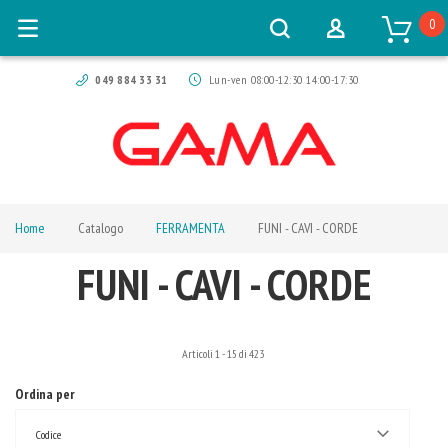
0
049 884 33 31
Lun-ven 08:00-12:30 14:00-17:30
Home
Catalogo
FERRAMENTA
FUNI - CAVI - CORDE
FUNI - CAVI - CORDE
Articoli
1
-
15
di
423
Ordina per
Codice