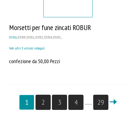
Morsetti per fune zincati ROBUR
03356
, 03359, 03351, 03352, 03354, 03355, ...
Vedi altri 9 articoli collegati
confezione da 50,00 Pezzi
1
2
3
4
......
29