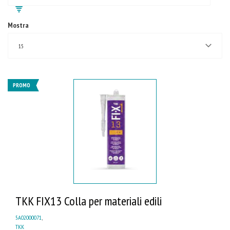
Mostra
15
PROMO
TKK FIX13 Colla per materiali edili
5A02000071
,
TKK