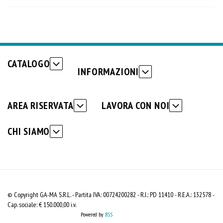
CATALOGO
INFORMAZIONI
AREA RISERVATA
LAVORA CON NOI
CHI SIAMO
© Copyright GA-MA S.R.L. - Partita IVA: 00724200282 - R.I.: PD 11410 - R.E.A.: 132578 -
Cap. sociale: € 150.000,00 i.v.
Powered by
BSS