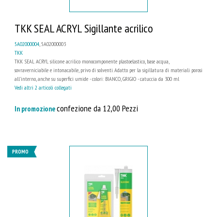
TKK SEAL ACRYL Sigillante acrilico
5A02000004
, 5A02000003
TKK
TKK SEAL ACRYL silicone acrilico monocomponente plastoelastico, base acqua,
sovraverniciabile e intonacabile, privo di solventi. Adatto per la sigillatura di materiali porosi
all'interno, anche su superfici umide - colori: BIANCO, GRIGIO - catuccia da 300 ml
Vedi altri 2 articoli collegati
confezione da 12,00 Pezzi
In promozione
PROMO