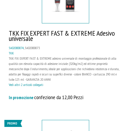
TKK FIX EXPERT FAST & EXTREME Adesivo
universale
5A02000074
, 5A02000073
TKK
TKK FIX EXPERT FAST & EXTREME adesivo universale di montaggio professionale di alta
qualità con elevata capacità di adesione iniziale (320kg/m2) ed ottime proprietà
meccaniche dopo l'indurimento, ideale per applicazioni che richiedono resistenza e durata,
adatto per fissaggi rapidi e sicuri su superfici diverse - colore BIANCO - cartuccia 290 ml e
tubo 125 ml - GARANZIA 20 ANNI
Vedi altri 2 articoli collegati
confezione da 12,00 Pezzi
In promozione
PROMO