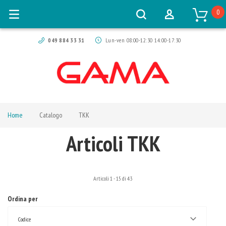
0
049 884 33 31
Lun-ven 08:00-12:30 14:00-17:30
Home
Catalogo
TKK
Articoli TKK
Articoli
1
-
15
di
43
Ordina per
Codice