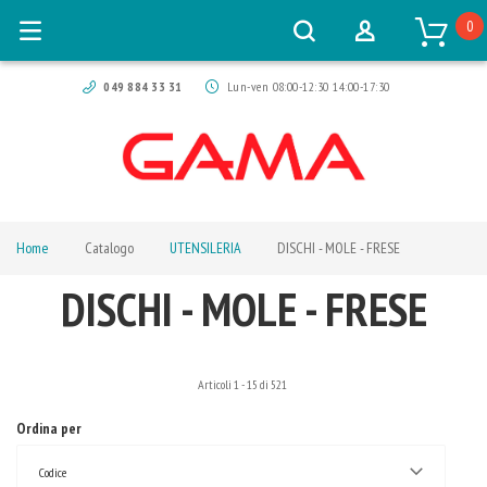
0
049 884 33 31
Lun-ven 08:00-12:30 14:00-17:30
Home
Catalogo
UTENSILERIA
DISCHI - MOLE - FRESE
DISCHI - MOLE - FRESE
Articoli
1
-
15
di
521
Ordina per
Codice