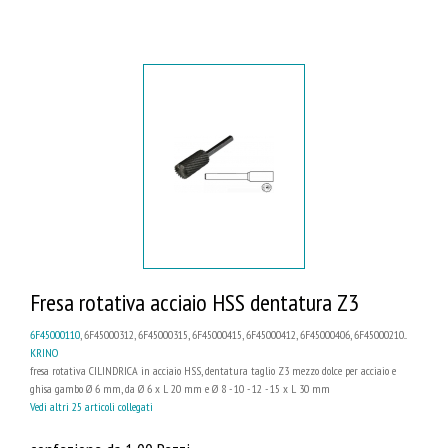
Fresa rotativa acciaio HSS dentatura Z3
6F45000110
, 6F45000312, 6F45000315, 6F45000415, 6F45000412, 6F45000406, 6F45000210...
KRINO
fresa rotativa CILINDRICA in acciaio HSS, dentatura taglio Z3 mezzo dolce per acciaio e
ghisa gambo Ø 6 mm, da Ø 6 x L 20 mm e Ø 8 - 10 - 12 - 15 x L 30 mm
Vedi altri 25 articoli collegati