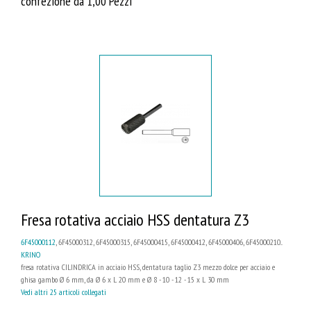
confezione da 1,00 Pezzi
Fresa rotativa acciaio HSS dentatura Z3
6F45000112
, 6F45000312, 6F45000315, 6F45000415, 6F45000412, 6F45000406, 6F45000210...
KRINO
fresa rotativa CILINDRICA in acciaio HSS, dentatura taglio Z3 mezzo dolce per acciaio e
ghisa gambo Ø 6 mm, da Ø 6 x L 20 mm e Ø 8 - 10 - 12 - 15 x L 30 mm
Vedi altri 25 articoli collegati