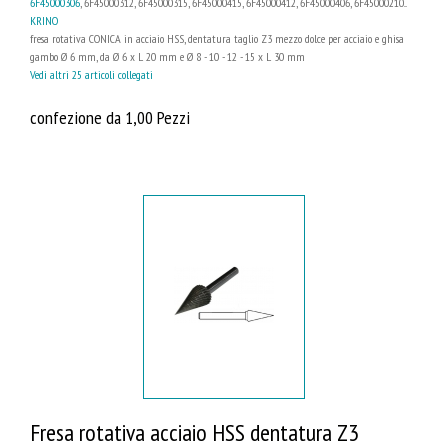
6F45000306
, 6F45000312, 6F45000315, 6F45000415, 6F45000412, 6F45000406, 6F45000210...
KRINO
fresa rotativa CONICA in acciaio HSS, dentatura taglio Z3 mezzo dolce per acciaio e ghisa
gambo Ø 6 mm, da Ø 6 x L 20 mm e Ø 8 - 10 - 12 - 15 x L 30 mm
Vedi altri 25 articoli collegati
confezione da 1,00 Pezzi
Fresa rotativa acciaio HSS dentatura Z3