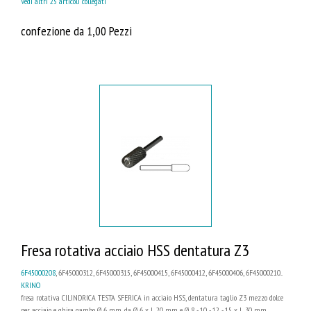
Vedi altri 25 articoli collegati
confezione da 1,00 Pezzi
Fresa rotativa acciaio HSS dentatura Z3
6F45000208
, 6F45000312, 6F45000315, 6F45000415, 6F45000412, 6F45000406, 6F45000210...
KRINO
fresa rotativa CILINDRICA TESTA SFERICA in acciaio HSS, dentatura taglio Z3 mezzo dolce
per acciaio e ghisa gambo Ø 6 mm, da Ø 6 x L 20 mm e Ø 8 - 10 - 12 - 15 x L 30 mm