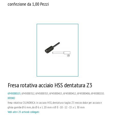
confezione da 1,00 Pezzi
Fresa rotativa acciaio HSS dentatura Z3
6F45000115
, 6F45000312, 6F45000315, 6F45000415, 6F45000412, 6F45000406, 6F45000210...
KRINO
fresa rotativa CILINDRICA in acciaio HSS, dentatura taglio Z3 mezzo dolce per acciaio e
ghisa gambo Ø 6 mm, da Ø 6 x L 20 mm e Ø 8 - 10 - 12 - 15 x L 30 mm
Vedi altri 25 articoli collegati