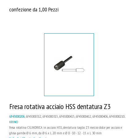
confezione da 1,00 Pezzi
Fresa rotativa acciaio HSS dentatura Z3
6F45000206
, 6F45000312, 6F45000315, 6F45000415, 6F45000412, 6F45000406, 6F45000210...
KRINO
fresa rotativa CILINDRICA in acciaio HSS, dentatura taglio Z3 mezzo dolce per acciaio e
ghisa gambo Ø 6 mm, da Ø 6 x L 20 mm e Ø 8 - 10 - 12 - 15 x L 30 mm