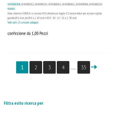
6F45000308
, 6F45000312, 6F45000315, 6F45000415, 6F45000412, 6F45000406, 6F45000210...
KRINO
fresa rotativa CONICA in acciaio HSS, dentatura taglio Z3 mezzo dolce per acciaio e ghisa
gambo Ø 6 mm, da Ø 6 x L 20 mm e Ø 8 - 10 - 12 - 15 x L 30 mm
Vedi altri 25 articoli collegati
confezione da 1,00 Pezzi
1
2
3
4
......
35
Filtra esito ricerca per