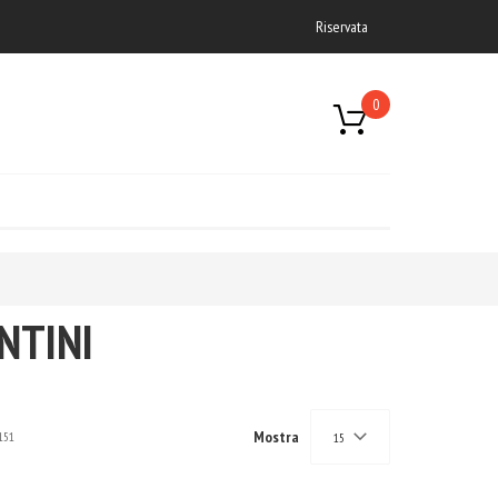
Riservata
0
NTINI
Mostra
151
15