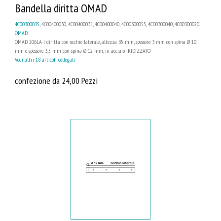
Bandella diritta OMAD
4C00300035
, 4C00400030, 4C00400035, 4C00400040, 4C00300055, 4C00300040, 4C00300020...
OMAD
OMAD 206LA-I diritta con occhio laterale, altezza 35 mm, spessore 3 mm con spina Ø 10
mm e spessore 3,5 mm con spina Ø 12 mm, in acciaio IRIDIZZATO
Vedi altri 18 articoli collegati
confezione da 24,00 Pezzi