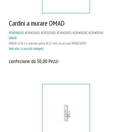
Cardini a murare OMAD
4C00300220
, 4C00420100, 4C00320100, 4C00420020, 4C00400200, 4C00400190
OMAD
OMAD 1232-I a marmo, spina Ø 12 mm, in acciaio IRIDIZZATO
Vedi altri 6 articoli collegati
confezione da 50,00 Pezzi