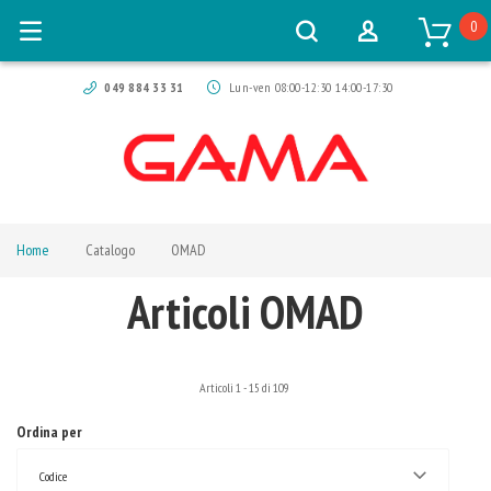
0
049 884 33 31
Lun-ven 08:00-12:30 14:00-17:30
Home
Catalogo
OMAD
Articoli OMAD
Articoli
1
-
15
di
109
Ordina per
Codice