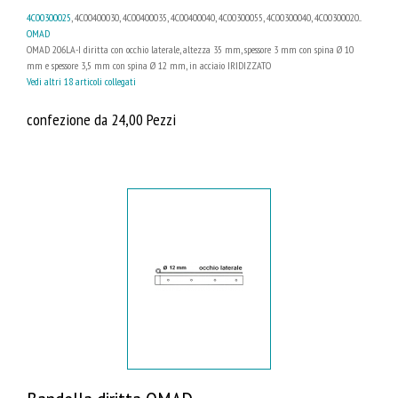
4C00300025
, 4C00400030, 4C00400035, 4C00400040, 4C00300055, 4C00300040, 4C00300020...
OMAD
OMAD 206LA-I diritta con occhio laterale, altezza 35 mm, spessore 3 mm con spina Ø 10
mm e spessore 3,5 mm con spina Ø 12 mm, in acciaio IRIDIZZATO
Vedi altri 18 articoli collegati
confezione da 24,00 Pezzi