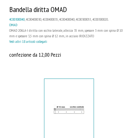
Bandella diritta OMAD
4C00300040
, 4C00400030, 4C00400035, 4C00400040, 4C00300055, 4C00300020...
OMAD
OMAD 206LA-I diritta con occhio laterale, altezza 35 mm, spessore 3 mm con spina Ø 10
mm e spessore 3,5 mm con spina Ø 12 mm, in acciaio IRIDIZZATO
Vedi altri 18 articoli collegati
confezione da 12,00 Pezzi