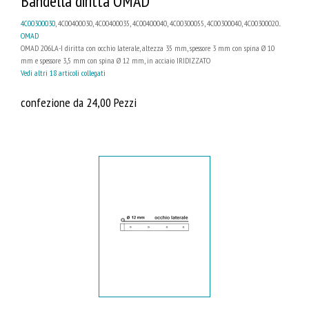
Bandella diritta OMAD
4C00300030
, 4C00400030, 4C00400035, 4C00400040, 4C00300055, 4C00300040, 4C00300020...
OMAD
OMAD 206LA-I diritta con occhio laterale, altezza 35 mm, spessore 3 mm con spina Ø 10
mm e spessore 3,5 mm con spina Ø 12 mm, in acciaio IRIDIZZATO
Vedi altri 18 articoli collegati
confezione da 24,00 Pezzi