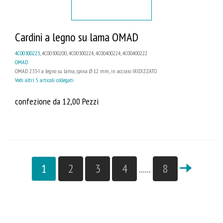
Cardini a legno su lama OMAD
4C00300223
, 4C00300200, 4C00300224, 4C00400224, 4C00400222
OMAD
OMAD 233-I a legno su lama, spina Ø 12 mm, in acciaio IRIDIZZATO
Vedi altri 5 articoli collegati
confezione da 12,00 Pezzi
1
2
3
4
......
8