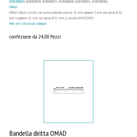
4C00300020
, 4C00400030, 4C00400035, 4C00400040, 4C00300055, 4C00300040, ...
OMAD
OMAD 206LA-I diritta con occhio laterale, altezza 35 mm, spessore 3 mm con spina Ø 10
mm e spessore 3,5 mm con spina Ø 12 mm, in acciaio IRIDIZZATO
Vedi altri 18 articoli collegati
confezione da 24,00 Pezzi
Bandella diritta OMAD