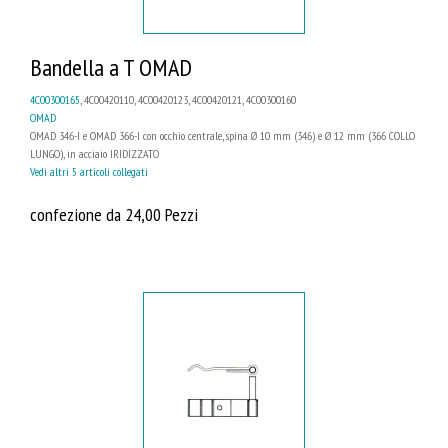
Bandella a T OMAD
4C00300165
, 4C00420110, 4C00420123, 4C00420121, 4C00300160
OMAD
OMAD 346-I e OMAD 366-I con occhio centrale, spina Ø 10 mm (346) e Ø 12 mm (366 COLLO
LUNGO), in acciaio IRIDIZZATO
Vedi altri 5 articoli collegati
confezione da 24,00 Pezzi