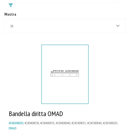
Mostra
15
Bandella diritta OMAD
4C00200020
, 4C00400030, 4C00400035, 4C00400040, 4C00300055, 4C00300040, 4C00300020...
OMAD