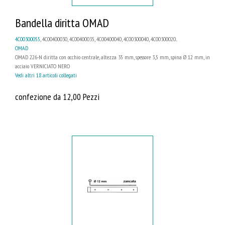
Bandella diritta OMAD
4C00300055
, 4C00400030, 4C00400035, 4C00400040, 4C00300040, 4C00300020...
OMAD
OMAD 226-N diritta con occhio centrale, altezza 35 mm, spessore 3,5 mm, spina Ø 12 mm, in
acciaio VERNICIATO NERO
Vedi altri 18 articoli collegati
confezione da 12,00 Pezzi