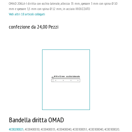
OMAD 206LA-I diritta con occhio laterale, altezza 35 mm, spessore 3 mm con spina Ø 10
mm e spessore 3,5 mm con spina Ø 12 mm, in acciaio IRIDIZZATO
Vedi altri 18 articoli collegati
confezione da 24,00 Pezzi
Bandella diritta OMAD
4C00200025
, 4C00400030, 4C00400035, 4C00400040, 4C00300055, 4C00300040, 4C00300020...