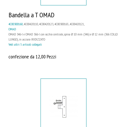
Bandella a T OMAD
4C00300160
, 4C00420110, 4C00420123, 4C00300165, 4C00420121,
OMAD
OMAD 346-I e OMAD 366-I con occhio centrale, spina Ø 10 mm (346) e Ø 12 mm (366 COLLO
LUNGO), in acciaio IRIDIZZATO
Vedi altri 5 articoli collegati
confezione da 12,00 Pezzi