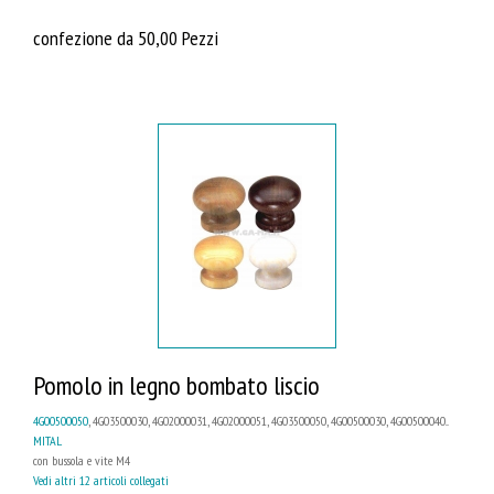
confezione da 50,00 Pezzi
Pomolo in legno bombato liscio
4G00500050
, 4G03500030, 4G02000031, 4G02000051, 4G03500050, 4G00500030, 4G00500040...
MITAL
con bussola e vite M4
Vedi altri 12 articoli collegati