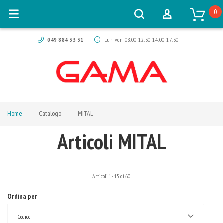
0
049 884 33 31
Lun-ven 08:00-12:30 14:00-17:30
Home
Catalogo
MITAL
Articoli MITAL
Articoli
1
-
15
di
60
Ordina per
Codice