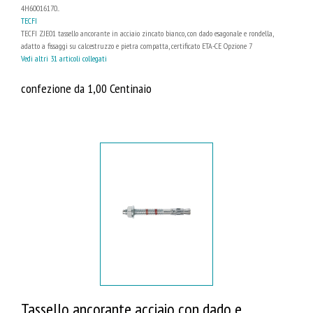
4H60016170...
TECFI
TECFI ZJE01 tassello ancorante in acciaio zincato bianco, con dado esagonale e rondella,
adatto a fissaggi su calcestruzzo e pietra compatta, certificato ETA-CE Opzione 7
Vedi altri 31 articoli collegati
confezione da 1,00 Centinaio
Tassello ancorante acciaio con dado e