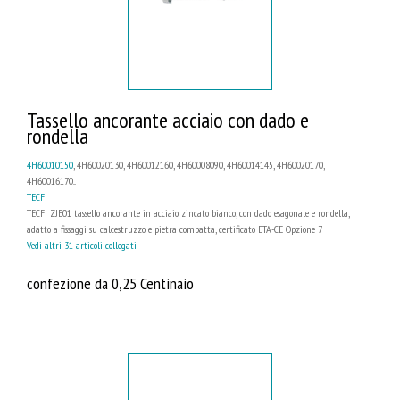
Tassello ancorante acciaio con dado e
rondella
4H60010150
, 4H60020130, 4H60012160, 4H60008090, 4H60014145, 4H60020170,
4H60016170...
TECFI
TECFI ZJE01 tassello ancorante in acciaio zincato bianco, con dado esagonale e rondella,
adatto a fissaggi su calcestruzzo e pietra compatta, certificato ETA-CE Opzione 7
Vedi altri 31 articoli collegati
confezione da 0,25 Centinaio