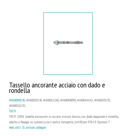
Tassello ancorante acciaio con dado e
rondella
4H60008130
, 4H60020130, 4H60012160, 4H60008090, 4H60014145, 4H60020170,
4H60016170...
TECFI
TECFI ZJE01 tassello ancorante in acciaio zincato bianco, con dado esagonale e rondella,
adatto a fissaggi su calcestruzzo e pietra compatta, certificato ETA-CE Opzione 7
Vedi altri 31 articoli collegati