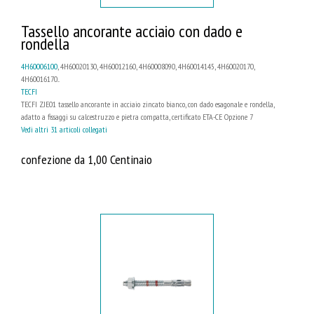
Tassello ancorante acciaio con dado e
rondella
4H60006100
, 4H60020130, 4H60012160, 4H60008090, 4H60014145, 4H60020170,
4H60016170...
TECFI
TECFI ZJE01 tassello ancorante in acciaio zincato bianco, con dado esagonale e rondella,
adatto a fissaggi su calcestruzzo e pietra compatta, certificato ETA-CE Opzione 7
Vedi altri 31 articoli collegati
confezione da 1,00 Centinaio