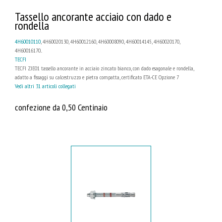
Tassello ancorante acciaio con dado e
rondella
4H60010110
, 4H60020130, 4H60012160, 4H60008090, 4H60014145, 4H60020170,
4H60016170...
TECFI
TECFI ZJE01 tassello ancorante in acciaio zincato bianco, con dado esagonale e rondella,
adatto a fissaggi su calcestruzzo e pietra compatta, certificato ETA-CE Opzione 7
Vedi altri 31 articoli collegati
confezione da 0,50 Centinaio