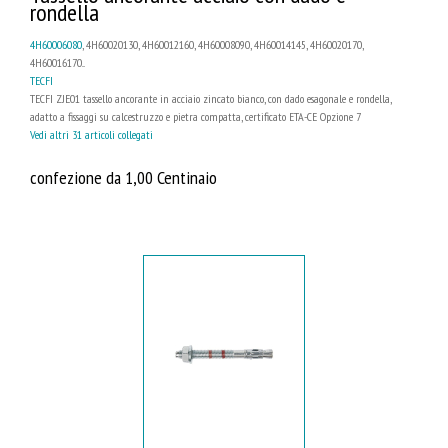
rondella
4H60006080
, 4H60020130, 4H60012160, 4H60008090, 4H60014145, 4H60020170,
4H60016170...
TECFI
TECFI ZJE01 tassello ancorante in acciaio zincato bianco, con dado esagonale e rondella,
adatto a fissaggi su calcestruzzo e pietra compatta, certificato ETA-CE Opzione 7
Vedi altri 31 articoli collegati
confezione da 1,00 Centinaio