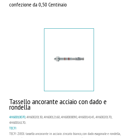
confezione da 0,50 Centinaio
Tassello ancorante acciaio con dado e
rondella
4H60010070
, 4H60020130, 4H60012160, 4H60008090, 4H60014145, 4H60020170,
4H60016170...
TECFI
TECFI ZJE01 tassello ancorante in acciaio zincato bianco, con dado esagonale e rondella,