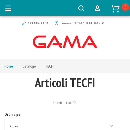
0
049 884 33 31
Lun-ven 08:00-12:30 14:00-17:30
Home
Catalogo
TECFI
Articoli TECFI
Articoli
1
-
15
di
709
Ordina per
Codice