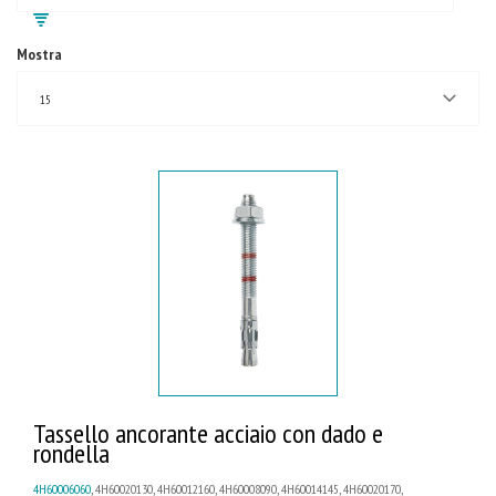
Mostra
15
Tassello ancorante acciaio con dado e
rondella
4H60006060
, 4H60020130, 4H60012160, 4H60008090, 4H60014145, 4H60020170,