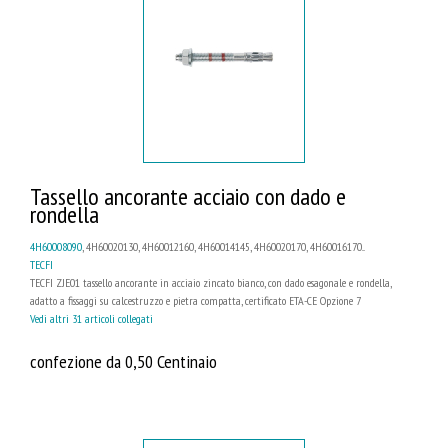
Tassello ancorante acciaio con dado e
rondella
4H60008090
, 4H60020130, 4H60012160, 4H60014145, 4H60020170, 4H60016170...
TECFI
TECFI ZJE01 tassello ancorante in acciaio zincato bianco, con dado esagonale e rondella,
adatto a fissaggi su calcestruzzo e pietra compatta, certificato ETA-CE Opzione 7
Vedi altri 31 articoli collegati
confezione da 0,50 Centinaio