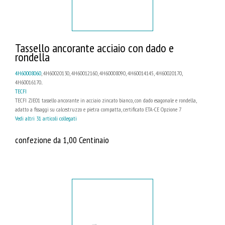
Tassello ancorante acciaio con dado e
rondella
4H60008060
, 4H60020130, 4H60012160, 4H60008090, 4H60014145, 4H60020170,
4H60016170...
TECFI
TECFI ZJE01 tassello ancorante in acciaio zincato bianco, con dado esagonale e rondella,
adatto a fissaggi su calcestruzzo e pietra compatta, certificato ETA-CE Opzione 7
Vedi altri 31 articoli collegati
confezione da 1,00 Centinaio