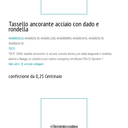
Tassello ancorante acciaio con dado e
rondella
4H60010120
, 4H60020130, 4H60012160, 4H60008090, 4H60014145, 4H60020170,
4H60016170...
TECFI
TECFI ZJE01 tassello ancorante in acciaio zincato bianco, con dado esagonale e rondella,
adatto a fissaggi su calcestruzzo e pietra compatta, certificato ETA-CE Opzione 7
Vedi altri 31 articoli collegati
confezione da 0,25 Centinaio