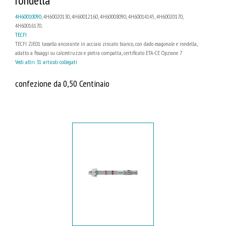
rondella
4H60010090
, 4H60020130, 4H60012160, 4H60008090, 4H60014145, 4H60020170,
4H60016170...
TECFI
TECFI ZJE01 tassello ancorante in acciaio zincato bianco, con dado esagonale e rondella,
adatto a fissaggi su calcestruzzo e pietra compatta, certificato ETA-CE Opzione 7
Vedi altri 31 articoli collegati
confezione da 0,50 Centinaio