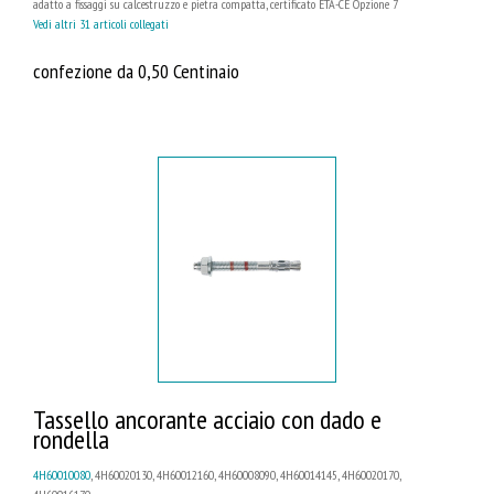
adatto a fissaggi su calcestruzzo e pietra compatta, certificato ETA-CE Opzione 7
Vedi altri 31 articoli collegati
confezione da 0,50 Centinaio
Tassello ancorante acciaio con dado e
rondella
4H60010080
, 4H60020130, 4H60012160, 4H60008090, 4H60014145, 4H60020170,