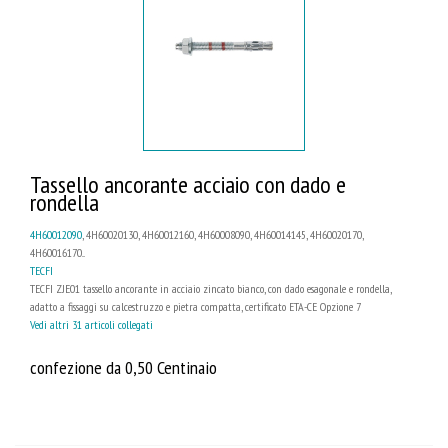
Tassello ancorante acciaio con dado e
rondella
4H60012090
, 4H60020130, 4H60012160, 4H60008090, 4H60014145, 4H60020170,
4H60016170...
TECFI
TECFI ZJE01 tassello ancorante in acciaio zincato bianco, con dado esagonale e rondella,
adatto a fissaggi su calcestruzzo e pietra compatta, certificato ETA-CE Opzione 7
Vedi altri 31 articoli collegati
confezione da 0,50 Centinaio