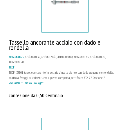
Tassello ancorante acciaio con dado e
rondella
4H60008075
, 4H60020130, 4H60012160, 4H60008090, 4H60014145, 4H60020170,
4H60016170...
TECFI
TECFI ZJE01 tassello ancorante in acciaio zincato bianco, con dado esagonale e rondella,
adatto a fissaggi su calcestruzzo e pietra compatta, certificato ETA-CE Opzione 7
Vedi altri 31 articoli collegati
confezione da 0,50 Centinaio