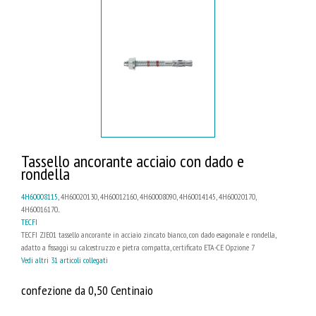
Tassello ancorante acciaio con dado e
rondella
4H60008115
, 4H60020130, 4H60012160, 4H60008090, 4H60014145, 4H60020170,
4H60016170...
TECFI
TECFI ZJE01 tassello ancorante in acciaio zincato bianco, con dado esagonale e rondella,
adatto a fissaggi su calcestruzzo e pietra compatta, certificato ETA-CE Opzione 7
Vedi altri 31 articoli collegati
confezione da 0,50 Centinaio