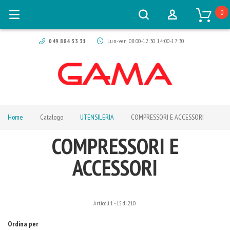
0
049 884 33 31
Lun-ven 08:00-12:30 14:00-17:30
Home
Catalogo
UTENSILERIA
COMPRESSORI E ACCESSORI
COMPRESSORI E
ACCESSORI
Articoli
1
-
15
di
210
Ordina per