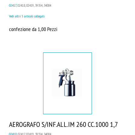
02417
, 02418, 02419, 39354, 34004
Vedi altri 5 articoli collegati
confezione da 1,00 Pezzi
AEROGRAFO S/INF.ALL.IM 260 CC.1000 1,7
02418
, 02417, 02419, 39354, 34004