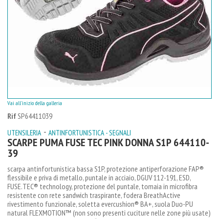
Vai all'inizio della galleria
Rif
SP64411039
-
UTENSILERIA
ANTINFORTUNISTICA - SEGNALI
SCARPE PUMA FUSE TEC PINK DONNA S1P 644110-
39
scarpa antinfortunistica bassa S1P, protezione antiperforazione FAP®
flessibile e priva di metallo, puntale in acciaio, DGUV 112-191, ESD,
FUSE.TEC® technology, protezione del puntale, tomaia in microfibra
resistente con rete sandwich traspirante, fodera BreathActive
rivestimento funzionale, soletta evercushion® BA+, suola Duo-PU
natural FLEXMOTION™ (non sono presenti cuciture nelle zone più usate)