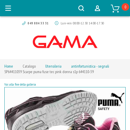
0
049 884 33 31
Lun-ven 08:00-12:30 14:00-17:30
Home
Catalogo
Utensileria
antinfortunistica - segnali
SP64411039 Scarpe puma fuse tec pink donna s1p 644110-39
Vai alla fine della galleria