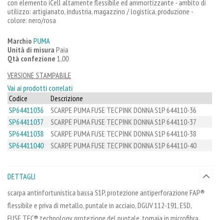
con elemento iCell altamente flessibile ed ammortizzante - ambito di
utilizzo: artigianato, industria, magazzino / logistica, produzione -
colore: nero/rosa
Marchio
PUMA
Unità di misura
Paia
Qtà confezione
1,00
VERSIONE STAMPABILE
Vai ai prodotti correlati
Codice
Descrizione
SP64411036
SCARPE PUMA FUSE TEC PINK DONNA S1P 644110-36
SP64411037
SCARPE PUMA FUSE TEC PINK DONNA S1P 644110-37
SP64411038
SCARPE PUMA FUSE TEC PINK DONNA S1P 644110-38
SP64411040
SCARPE PUMA FUSE TEC PINK DONNA S1P 644110-40
DETTAGLI
scarpa antinfortunistica bassa S1P, protezione antiperforazione FAP®
flessibile e priva di metallo, puntale in acciaio, DGUV 112-191, ESD,
FUSE.TEC® technology, protezione del puntale, tomaia in microfibra