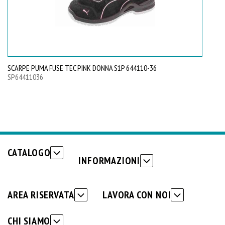
SCARPE PUMA FUSE TEC PINK DONNA S1P 644110-36
SC
SP64411036
SP
CATALOGO
INFORMAZIONI
AREA RISERVATA
LAVORA CON NOI
CHI SIAMO